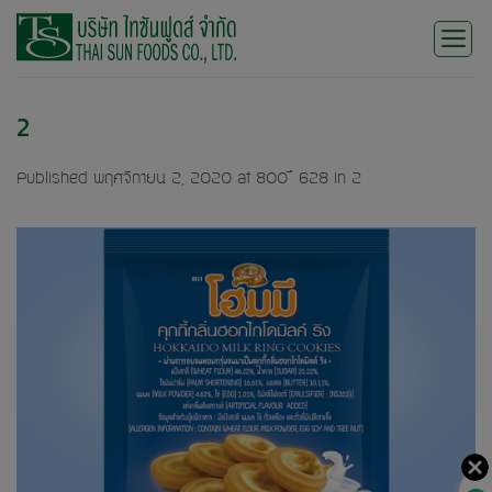
Skip
to
content
2
Published
พฤศจิกายน 2, 2020
at
800 × 628
in
2