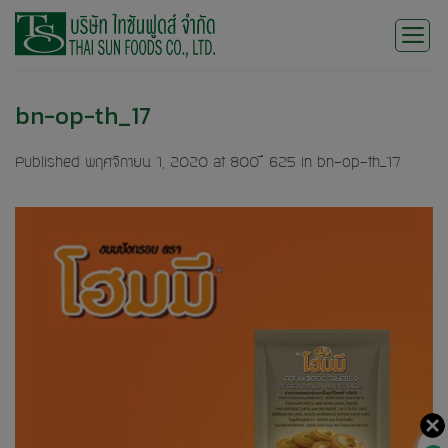
Skip
to
content
bn-op-th_17
Published
พฤศจิกายน 1, 2020
at
800 × 625
in
bn-op-th_17