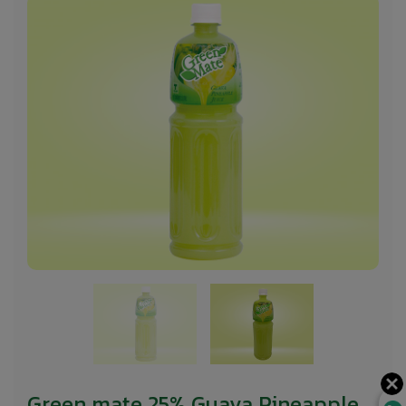
Green mate 25% Guava Pineapple