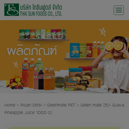
Skip
to
content
Home
>
Asian Drink
>
Greenmate PET
>
Green mate 25% Guava
Pineapple Juice 1000 cc.