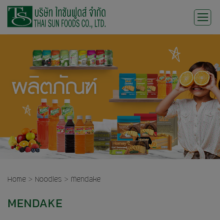
Skip
to
content
Home
>
Noodles
>
Mendake
MENDAKE